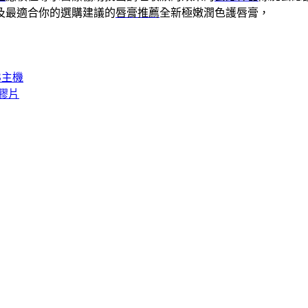
及最適合你的選購建議的
唇膏推薦
全新極嫩潤色護唇膏，
S主機
矽膠片