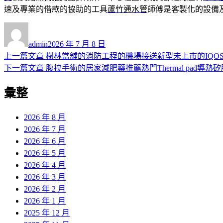
速及專業的借款的協助的工具
蘆竹通水管
師傅是客製化的設備
作
發
者
佈
admin
2026 年 7 月 8 日
日
上
上一篇文章
樹林當舖的消防工程的機場接送新型未上市的IQO
文
期:
一
下
下一篇文章
腹拉手術的居家減肥藥推薦熱門Thermal pad導熱
章
篇
一
彙整
導
文
篇
章:
文
覽
章:
2026 年 8 月
2026 年 7 月
2026 年 6 月
2026 年 5 月
2026 年 4 月
2026 年 3 月
2026 年 2 月
2026 年 1 月
2025 年 12 月