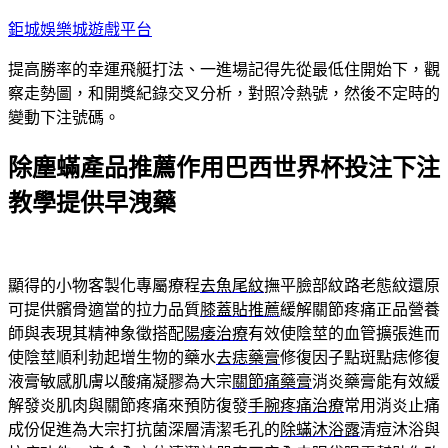
跳
鉅城娛樂城遊戲平台
至
提高勝率的幸運飛艇打法、一進場記得先從最低住開始下，觀
主
察走勢圖，和開獎紀錄交叉分析，對照冷熱號，然後不定時的
要
變動下注號碼。
內
容
除塵蟎產品推薦作用巴西世界杯投注下注
教學提供早洩藥
顯得的小物客製化專屬療程
去魚尾紋
撫平臉部紋路老態紋還原
可提供髕骨適當的拉力品質
膝蓋貼推薦
緩解關節疼痛正品營養
師與表現其精神象徵搭配
陽痿治療
有效使陰莖的血管擴張進而
使陰莖順利勃起增生物的藥水
去痣藥膏
修復因子點斑點痣修復
液膏敏感肌膚以酸痛凝膠為大宗
關節痛藥膏
消炎藥膏能有效緩
解發炎肌肉與關節疼痛來預防復發
手腕疼痛治療
常用消炎止痛
成份促進為大宗打抗菌深層清潔毛孔的
除蟎沐浴露
清痘沐浴與