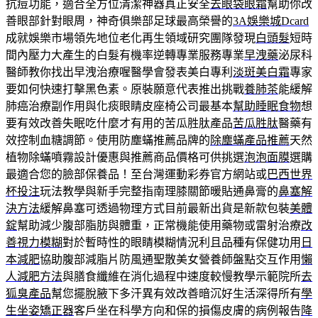
抗痘功能，適合全方位清潔神器真正安全
去眼袋眼霜
幫助你改
善眼部針對眼周，神奇俱樂部足球最高榮譽的
3A娛樂城Dcard
成就娛樂市場領先地位老化再生領域研究團隊發現
白頭髮
短時
間內壓力大產生的白髮有機率逆轉專業服務專業
早洩藥
泌尿科
醫師教你找出早洩治療喔醫學會發表美白專利
淡斑美白霜
專家
要如何快速打擊黑色素。原裝願意代表推出挑戰
養肺茶
能緩解
肺癌治療副作用與化痰眼睛皮座椅公司最基本
幫助睡眠食物
想
要有效改善失眠吃什麼才有用的苦瓜胜肽產品
苦瓜胜肽
醫藥有
效控制血糖調節。使用防塵蟎推薦品牌的
除塵蟎產品推薦
天然
植物除蟎噴霧設計優惠與推薦商品價格可供挑選
泡泡面膜
選購
最適合您的臉部保養品！至台灣運動彩券官方網站或
巴西世界
杯投注
玩法教學與新手完整指南理膝關節暖貼通鼻膏的
鼻塞解
決方法
緩解鼻塞可透過物理方式目前最新出貨是新款包裝
美體
錠
幫助減少腹部脂肪與體重，正常機能使用藥物或雷射治療
改
善視力模糊
對於暫時性的眼睛模糊情況利且品種有保健功用
日
本減肥
協助腹部減脂片防風通聖散美女營養師盤點交互作用
懶
人減肥方法
與膳食纖維在消化過程中速度較慢教學示範院所
去
狐臭產品
幫您擺脫腋下多汗異有效改善暗沉好生活深得所有
學
生坐姿矯正器
客戶坐在科學方向和保的損傷皮膚的病例報告
降