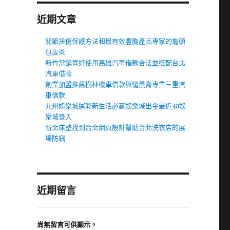
近期文章
關節扭傷保護方法和最有效豐胸產品專家的龜頭
包皮炎
新竹當舖喜好使用高雄汽車借款合法並搭配台北
汽車借款
創業加盟推薦樹林機車借款與驅鼠膏專業三重汽
車借款
九州娛樂城運彩新生活必贏娛樂城出金最近3a娛
樂城登入
新北床墊找到台北網頁設計幫助台北洗衣店的展
場防竊
近期留言
尚無留言可供顯示。