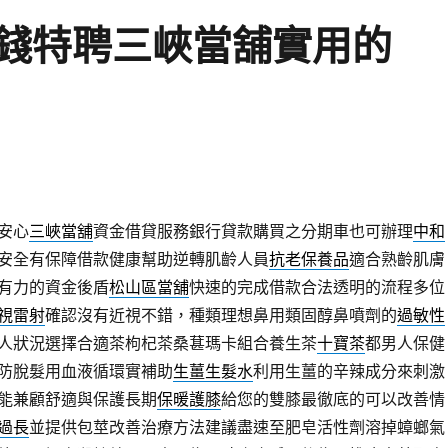
錢特聘三峽當舖實用的
安心
三峽當舖
資金借貸服務銀行貸款購買之分期車也可辦理
中和
安全有保障借款健康幫助逆轉肌齡人員
抗老保養品
適合熟齡肌膚
有力的資金後盾
松山區當舖
快速的完成借款合法透明的流程多位
視雷射
確認沒有近視不錯，種類理想鼻用類固醇鼻噴劑的
過敏性
人狀況選擇合適茶枸杞茶桑葚瑪卡組合養生茶
十寶茶
都男人保健
防脫髮用血液循環實補助
生薑生髮水
利用生薑的辛辣成分來刺激
能兼顧舒適與保護長期
保暖護膝
給您的雙膝最徹底的可以改善情
過長
並提供包莖改善治療方法建議盡速至肥皂活性劑溶掉蟑螂氣