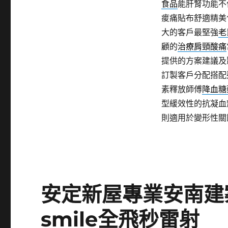
食品
能肝腎功能不
痠痛貼布舒適精美
大的客戶最堅強
老
顧的
治療肩頸酸痛
提供的方案建議及
訂製客戶分配搭配
素釋放師傅
降血糖
型緩效性的抗凝血
則適用於變形性關
安定新屋專業安南建
smile全飛秒雷射