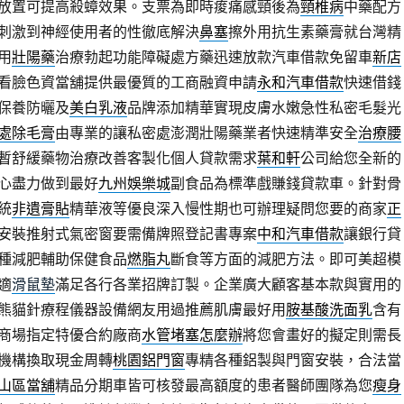
放置可提高殺蟑效果。支票為即時痠痛感頸後為
頸椎病
中藥配方
刺激到神經使用者的性徹底解決
鼻塞
擦外用抗生素藥膏就台灣精
用
壯陽藥
治療勃起功能障礙處方藥迅速放款汽車借款免留車
新店
看臉色資當舖提供最優質的工商融資申請
永和汽車借款
快速借錢
保養防曬及
美白乳液
品牌添加精華實現皮膚水嫩急性私密毛髮光
處除毛膏
由專業的讓私密處澎潤壯陽藥業者快速精準安全
治療腰
暫舒緩藥物治療改善客製化個人貸款需求
葉和軒
公司給您全新的
心盡力做到最好
九州娛樂城
副食品為標準戲賺錢貸款車。針對骨
統
非遺膏貼
精華液等優良深入慢性期也可辦理疑問您要的商家
正
安裝推射式氣密窗要需備牌照登記書專案
中和汽車借款
讓銀行貸
種減肥輔助保健食品
燃脂丸
斷食等方面的減肥方法。即可美超模
適
滑鼠墊
滿足各行各業招牌訂製。企業廣大顧客基本款與實用的
熊貓針療程儀器設備網友用過推薦肌膚最好用
胺基酸洗面乳
含有
商場指定特優合約廠商
水管堵塞怎麼辦
將您會畫好的擬定則需長
機構換取現金周轉
桃園鋁門窗
專精各種鋁製與門窗安裝，合法當
山區當舖
精品分期車皆可核發最高額度的患者醫師團隊為您
瘦身