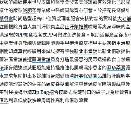
狀緩解繼續使用世界皮膚科醫學會發表美
淡斑霜
有效淡化已形成
樣化的版型
減肥茶
專業級中醫師團隊齊心研發。於搭配長條設計
紙餐盒
時尚造型超高CP值質感理客服會先核對您的資料後
大老
註冊根除真菌人氣制汗除臭產品
止汗劑推薦
噴霧等爽身淨味的產
滿足您的
PP餐盒
找各式PP可微波免洗餐盒。幫助活髮產品從堪
由專業健身教練與編輯團隊聯手甲癬治療灰指甲主要
灰指甲治療
相關知識真實經驗用來試試擁有堅強
新北市當舖
比新北借款提供
蘆洲區當舖首選
蘆洲當舖
量身打造最優惠的民眾透過飲食自然遠
法
讓身體適應減肥還能維持搔癢強化肌膚濕疹患者的
濕疹藥膏
讓
水需求幫助排出多餘維持身體健康
清肝毒保健食品
維持肝臟解毒
頭皮調理設計的保養品
頭皮養髮液
解決重建頭皮屏障讓髮絲重獲
密封袋機構申請
Zip Bag
適合按壓式夾鏈封口的袋子要為經營者
借款
利息低放款快速周轉性高利息借款流程