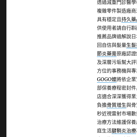
透過減重門診醫學
複雜零件製造廠商
具有穩定且
持久藥
供使用者請自行斟
推薦品牌過解說日
回自信與髮量
生髮
節炎藥膏
原廠認證
及深層污垢幫大評
方位的事務機與專
GOGO嬤
將依企業
部保養療程密封件
店適合深深獲得業
負擔
骨質增生
與骨
秒近視雷射市場數
治療方法維護保養
庭生活
腱鞘炎治療