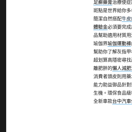
足癬藥膏
治療使症
斑點是世界給你多
簡潔自然搭配
牛皮
體驗金
必須要完成
品幫助適用材質用
瑜伽界
瑜伽運動褲
幫助你了解灰指甲
超划算高隱密尋找
離肥胖的
懶人減肥
消費者頭皮則用藥
能力助益御品針對
生機。環保食品級
全新車款
台中汽車