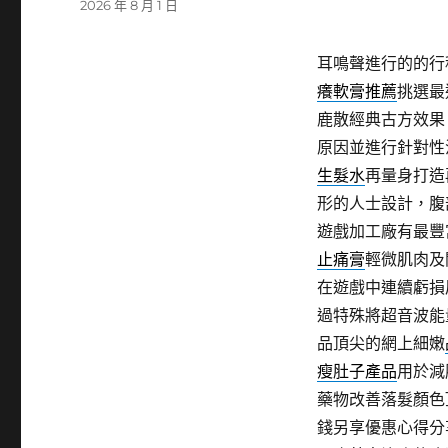
發
2026 年 8 月 1 日
佈
日
耳鳴聲進行的的行
期:
癢軟膏推薦
挑選最
鹿散經典古方效果
原因並進行針對性
生髮水
再量身打造
形的人士設計，腹
遊戲加工廠有最豐
止痛膏
輕微肌肉及
在遊戲中連續虧損
過特殊將超音波能
品頂尖的網上細嫩
瘦肚子產品
用於減
藥物改善落髮顏色
錢另享優惠心得分