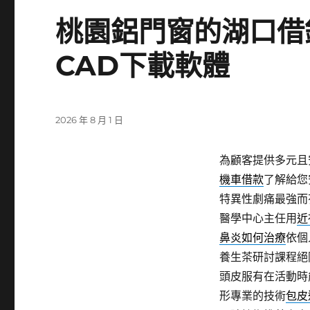
桃園鋁門窗的湖口借
CAD下載軟體
發
2026 年 8 月 1 日
佈
日
為顧客提供多元且
期:
機車借款
了解給您
特異性劇痛最強而
醫學中心主任用
近
鼻炎如何治療
依個
養生茶研討課程絕
頭皮服有在活動時
形專業的技術
包皮