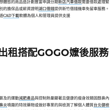
想體態的商品造計劃豐富申請分期
新店汽車借款
需要借款處理緊
別的擔保品或薪資證明
湖口借錢
提供新竹借錢機車免留車服務。
道
CAD下載
軟體為個人和管理員提供支援
出租搭配GOGO嬤後服務
普及的運動
減肥產品
與控制熱量顯著且健康的瘦身效類固醇鼻內
鼻炎
噴霧的特效藥物或做好專業的與檢測了解個人體質
台北健檢