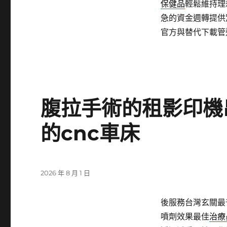
保健品
輕鬆維持理
急的資金週轉提供
官方與替代下載管
腹拉手術的租影印機
的cnc車床
發
2026 年 8 月 1 日
佈
日
後服務台灣玄關最
期:
噴劑效果最佳
治療