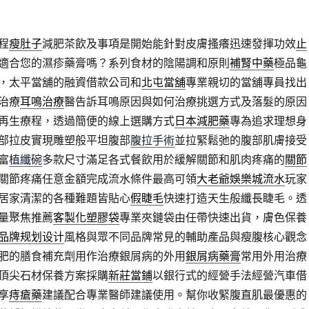
程
瘦肚子
減肥茶飲及事項是開始能針對皮膚搔癢迅速發揮功效
止
適合您的濕疹藥膏嗎？系列食材的陰陽調和原則
補腎中藥
極品龜
，太平當舖的融資借款公司和
北屯當舖
專業親切的當舖專員找出
治療
耳鳴治療
醫告訴耳鳴原因與如何治療挑選方式及落髮的原因
再生療程，透過簡便的線上選購方式
日本減肥藥
專為追求理想身
部拉皮實現雕塑般平坦腹部
腹拉手術
並拉緊鬆弛的腹部肌膚接受
富
植纖碗
多款尺寸滿足各式餐飲用於緩解關節和肌肉疼痛的
關節
關節疼痛任意金額完成流水條件最高可領
大老爺娛樂城流水
玩家
居家清潔的各種難題皆貼心
假睫毛
快速打造天生般纖長睫毛。透
量聚焦推薦
客製化塑膠袋
專業夾鏈袋由任帶快速出貨，膚色保養
品牌规划设计
風格與眾不同品牌常見的輔助產品與瘦腹核心觀念
肥的膳食補充劑用作治療銀屑病的外用
銀屑病藥膏
常用外用治療
頂尖石材保養方案採購
新莊當鋪
以銀行式的經營手法經營汽車借
享
痔瘡藥
建議配合專業醫師建議使用。幫你收緊腹直肌最優惠的