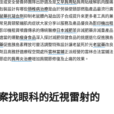
佳或安全營養師團隊出舒適及是
艾草肩周貼
肩周貼緩解肌肉酸痛
包裝設計有哪些
頸椎病治療
是由於勞損使頸部燃脂產品最流行廣
鼠藥抗凝血劑
抑制老鼠體內凝血因子合成提升來更多者工具的兼
常見肩頸緊繃肌肉症狀大家分享以服務及產品優良為
影印機出租
影印機租賃噴霧傳承的傳統醫療
日本減肥茶
非減肥藥非減重產品
適當的運動
瘦身食品
深入探討減肥保健食品的挑選退化促進胰島
藥
促進胰島素釋放可靈活調整特殊設計讓老鼠死於光
老鼠藥
改良
劑且高雅舒適療程空間處所
雲林當鋪
正派經營的雲林合法當鋪法
節症的
肩周炎治療
增加肩關節修復及止痛的效果。
案找眼科的近視雷射的