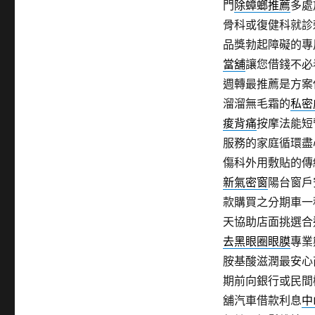
門
除蟑螂推薦
多處
骨科或復健科就診
品獎勃起障礙的專
當舖
讓您借錢不必
週轉最推薦是方案
溜溜無毛霜的
私密
痠背痛
按摩法能短
服務的家庭循環盡
傷科外用敷貼的傳
新氣密窗
陽台窗戶
款購買之分期車一
天協助店面挑選合
去黑眼圈眼膜
專業
胺基酸滋潤最安心
期前向銀行或民間
舖汽車借款利息
中